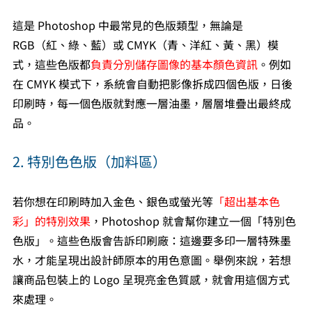
這是 Photoshop 中最常見的色版類型，無論是 
RGB（紅、綠、藍）或 CMYK（青、洋紅、黃、黑）模
式，這些色版都
負責分別儲存圖像的基本顏色資訊
。例如
在 CMYK 模式下，系統會自動把影像拆成四個色版，日後
印刷時，每一個色版就對應一層油墨，層層堆疊出最終成
品。
2. 特別色色版（加料區）
若你想在印刷時加入金色、銀色或螢光等
「超出基本色
彩」的特別效果
，Photoshop 就會幫你建立一個「特別色
色版」。這些色版會告訴印刷廠：這邊要多印一層特殊墨
水，才能呈現出設計師原本的用色意圖。舉例來說，若想
讓商品包裝上的 Logo 呈現亮金色質感，就會用這個方式
來處理。