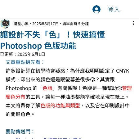
登入
講堂小黑
2025年5月17日
讀畢需時 5 分鐘
讓設計不失「色」！快速搞懂
Photoshop 色版功能
已更新：
2025年6月1日
文章重點搶先看：
許多設計師在初學時會疑惑：為什麼我明明設定了 CMYK 
模式，印出來的顏色還是跟螢幕差很多🧐？其實跟
Photoshop 的「
色版
」有關係喔！色版是一種幫助你
管理
顏色分布
的工具，讓每一種油墨都能準確地呈現在紙上。
本文將帶你了解
色版的功能與類型
，以及它在印刷設計中
的關鍵角色。
要點傳送門：