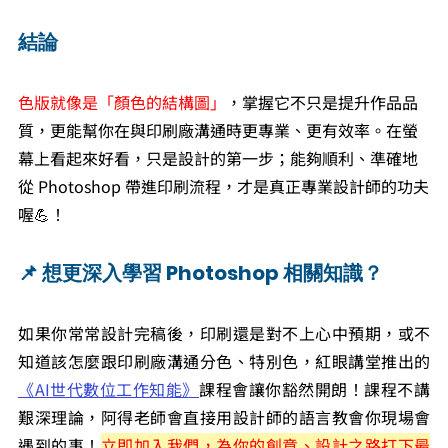
結論
色版就像是「顏色的結構圖」
，掌握它不只是提升作品品
質，更能幫你在與印刷廠溝通時更專業、更有效率。在螢
幕上看起來好看，只是設計的第一步；能夠順利、準確地
從 Photoshop 帶進印刷流程，才是真正專業設計師的功夫
喔💪！
📌 想更深入學習 
Photoshop 相關知識
？
如果你常常設計完稿後，印刷還是對不上心中預期，或不
知道該怎麼跟印刷廠溝通分色、特別色，
紅眼講堂推出的
《AI世代數位工作知能》
課程
會讓你豁然開朗！課程不講
艱深理論，阿得老師會直接用設計師的語言教會你現場會
遇到的事！
立即加入我們，為你的創意、設計之路打下最