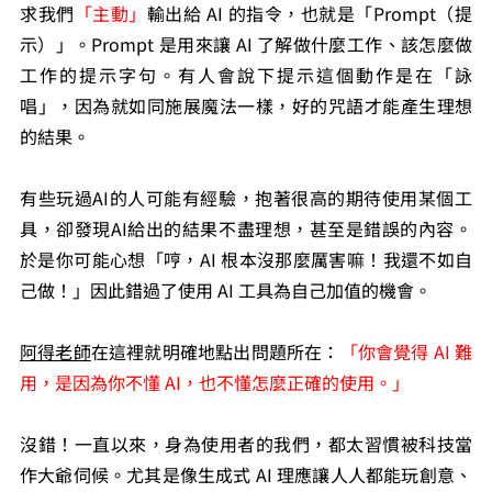
求我們
「主動」
輸出給 AI 的指令，也就是「Prompt（提
示）」。Prompt 是用來讓 AI 了解做什麼工作、該怎麼做
工作的提示字句。有人會說下提示這個動作是在「詠
唱」，因為就如同施展魔法一樣，好的咒語才能產生理想
的結果。
有些玩過AI的人可能有經驗，抱著很高的期待使用某個工
具，卻發現AI給出的結果不盡理想，甚至是錯誤的內容。
於是你可能心想「哼，AI 根本沒那麼厲害嘛！我還不如自
己做！」因此錯過了使用 AI 工具為自己加值的機會。
阿得老師
在這裡就明確地點出問題所在：
「你會覺得 AI 難
用，是因為你不懂 AI，也不懂怎麼正確的使用。」
沒錯！一直以來，身為使用者的我們，都太習慣被科技當
作大爺伺候。尤其是像生成式 AI 理應讓人人都能玩創意、