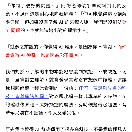
「你問了很好的問題。」
阿得老師
似乎早就料到我的反
應，不過他還是耐心地向我解釋：「你可能覺得這段講解
很無聊，但如果沒有了解 AI 的來龍去脈，我們是沒辦法
對 
AI 同理
的，也就無法給出對的提示字。」
「就像之前說的，你覺得 AI 難用，是因為你不懂 AI。
而你
會覺得 AI 神奇，也是因為你不懂 AI。
」
我們對於不了解的事物本能地會感到抗拒、不敢親近。可
是一旦嘗試去理解，就會發現其實沒有想像中複雜。這讓
我想起網路上經常看到的一句話：
任何一項足夠先進的科
技，皆與魔法無異。
對於跟小編一樣非專業的人來說，AI 
的確就像某種不太好操控的魔法，有時候覺得它超強，有
時候又嫌它不聽話，令人又愛又恨。
原先我也覺得 AI 背後運用了很多高科技，不是我這種凡人