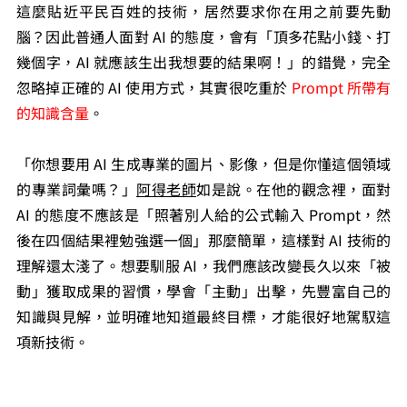
這麼貼近平民百姓的技術，居然要求你在用之前要先動
腦？因此普通人面對 AI 的態度，會有「頂多花點小錢、打
幾個字，AI 就應該生出我想要的結果啊！」的錯覺，完全
忽略掉正確的 AI 使用方式，其實很吃重於
Prompt 所帶有
的知識含量
。
「你想要用 AI 生成專業的圖片、影像，但是你懂這個領域
的專業詞彙嗎？」
阿得老師
如是說。在他的觀念裡，面對 
AI 的態度不應該是「照著別人給的公式輸入 Prompt，然
後在四個結果裡勉強選一個」那麼簡單，這樣對 AI 技術的
理解還太淺了。想要馴服 AI，我們應該改變長久以來「被
動」獲取成果的習慣，學會「主動」出擊，先豐富自己的
知識與見解，並明確地知道最終目標，才能很好地駕馭這
項新技術。