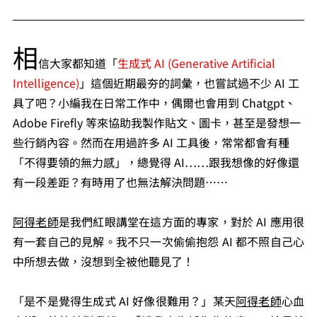
相
信大家都知道「
生成式 AI (Generative Artificial 
Intelligence)
」這個近期最夯的詞彙，也嘗試過不少 AI 工
具了吧？小編我在日常工作中，偶爾也會用到 Chatgpt、
Adobe Firefly 等來協助我製作貼文、圖卡，甚至是發想一
些行銷內容。然而在用過許多 AI 工具後，常常都會有種
「不得要領的無力感」，總覺得 AI……跟我想像的好像還
有一段差距？有時用了也無法解決問題……
阿得老師
是我們紅眼講堂在這方面的專家，對於 AI 應用很
有一套自己的見解。我不只一次偷偷抱怨 AI 都不照自己心
中所想去做，沒想到全被他聽見了！
「是不是覺得生成式 AI 好像很難用？」某天
阿得老師
心血