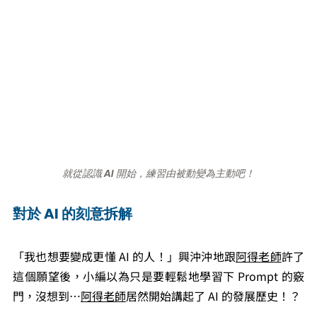
就從認識 AI 開始，練習由被動變為主動吧！
對於 AI 的刻意拆解
「我也想要變成更懂 AI 的人！」興沖沖地跟
阿得老師
許了
這個願望後，小編以為只是要輕鬆地學習下 Prompt 的竅
門，沒想到…
阿得老師
居然開始講起了 AI 的發展歷史！？