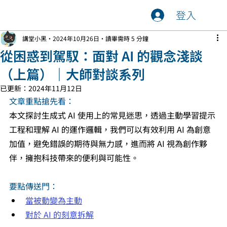
登入
講堂小黑
2024年10月26日
讀畢需時 5 分鐘
從困惑到駕馭：面對 AI 的觀念淺談
（上篇）｜大師對談系列
已更新：
2024年11月12日
文章重點搶先看：
本文探討生成式 AI 使用上的常見迷思，透過主動學習提示
工程和理解 AI 的運作邏輯，我們可以有效利用 AI 為創意
加值，避免錯誤的期待與無力感，進而將 AI 視為創作夥
伴，擁抱科技帶來的便利與可能性。
要點傳送門：
當被動變為主動
對於 AI 的刻意拆解