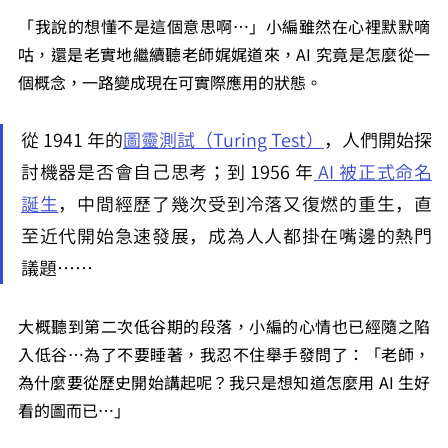
「我說的想懂不是這個意思啊…」小編雖然在心裡默默嘀
咕，還是老實地繼續聽老師娓娓道來，AI 究竟是怎麼從一
個概念，一路變成現在可實際應用的狀態。
從 1941 年的
圖靈測試（Turing Test）
，人們開始探
討機器是否會自己思考；到 1956 年
 AI 被正式命名
誕生
，中間經歷了幾次受到冷落又復燃的重生，直
至近代開始急速發展，成為人人都掛在嘴邊的熱門
議題……
大概聽到第二次低谷期的段落，小編的心情也已經隨之陷
入低谷…為了不要睡著，我忍不住舉手發問了：「老師，
為什麼要從歷史開始講起呢？我只是想知道怎麼用 AI 生好
看的圖而已…」