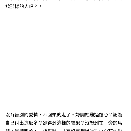
找那樣的人吧？！
沒有告別的愛情，不回頭的走了。妳開始難過傷心？認為
自己付出這麼多？卻得到這樣的結果？沒想到在一旁的烏
鴉才是清明的，一語道破！「有沒有想過妳對小白花的愛