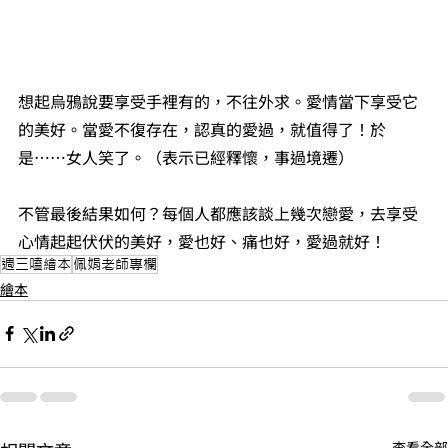
想起烏鴉說要享受手裡有的，不往外求。愛情當下享受它
的美好。當愛不復存在，認真的愛過，就值得了！於
是⋯⋯女人笑了。（表示已經釋懷，事過境遷）
不管最後結果如何？每個人都應該談上幾次戀愛，去享受
心情起起伏伏的美好，愛也好、痛也好，愛過就好！
週三嗑繪本
佩娟老師專欄
繪本
查看全部