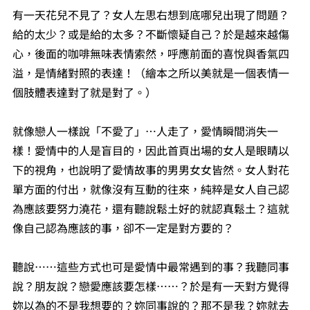
有一天花兒不見了？女人左思右想到底哪兒出現了問題？
給的太少？或是給的太多？不斷懷疑自己？於是越來越傷
心，後面的咖啡無味表情索然，呼應前面的喜悅與香氣四
溢，是情緒對照的表達！（繪本之所以美就是一個表情一
個肢體表達對了就是對了。）
就像戀人一樣說「不愛了」⋯人走了，愛情瞬間消失一
樣！愛情中的人是盲目的，因此首頁出場的女人是眼睛以
下的視角，也說明了愛情故事的男男女女皆然。女人對花
單方面的付出，就像沒有互動的往來，純粹是女人自己認
為應該要努力澆花，還有聽說鬆土好的就認真鬆土？這就
像自己認為應該的事，卻不一定是對方要的？
聽說⋯⋯這些方式也可是愛情中最常遇到的事？我聽同事
說？朋友說？戀愛應該要怎樣⋯⋯？於是有一天對方覺得
妳以為的不是我想要的？妳同事說的？那不是我？妳就去