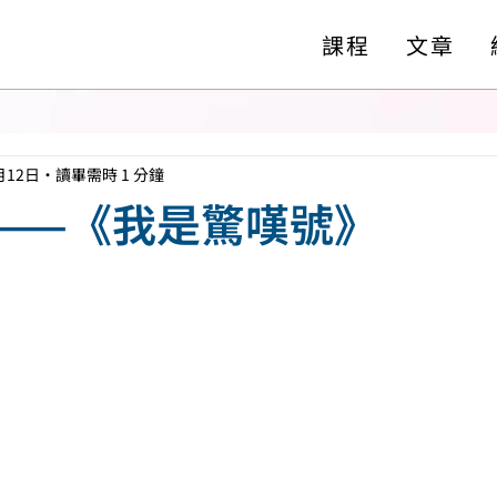
課程
文章
月12日
讀畢需時 1 分鐘
 ——《我是驚嘆號》