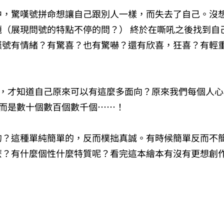
中，驚嘆號拼命想讓自己跟別人一樣，而失去了自己。沒
題（展現問號的特點不停的問？） 終於在嘶吼之後找到自
嘆號有情緒？有驚喜？也有驚嚇？還有欣喜，狂喜？有輕
後，才知道自己原來可以有這麼多面向？原來我們每個人
？而是數十個數百個數千個⋯⋯！
的？這種單純簡單的，反而樸拙真誠。有時候簡單反而不
麼？有什麼個性什麼特質呢？看完這本繪本有沒有更想創