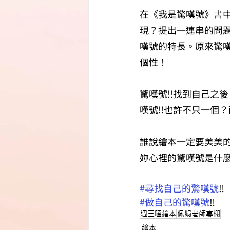
在《我是驚嘆號》書
現？提出一連串的問
嘆號的特長。原來驚
個性！
驚嘆號‼️找到自己之
嘆號‼️也許不只一個
誰說繪本一定要美美
妳心裡的驚嘆號是什
#尋找自己的驚嘆號
‼️
#做自己的驚嘆號
‼️
週三嗑繪本
佩娟老師專欄
繪本