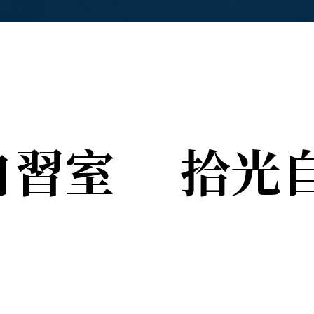
自習室
​拾光