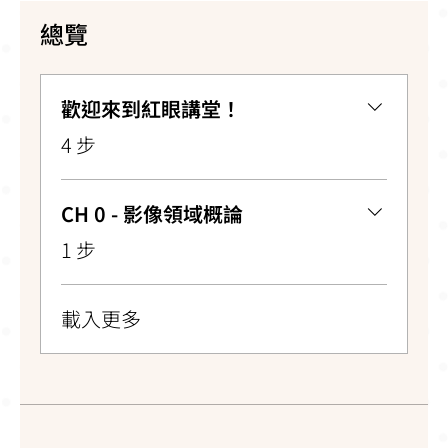
總覽
歡迎來到紅眼講堂！
.
4 步
CH 0 - 影像領域概論
.
1 步
載入更多