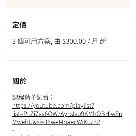
定價
3 個可用方案, 由 $300.00 / 月 起
關於
課程精華試看：
https://youtube.com/playlist?
list=PLZi7vv6OWzAyLsIvo9KMhOBHiwFp
MwehU&si=J6weMqaecWiKuz32
-