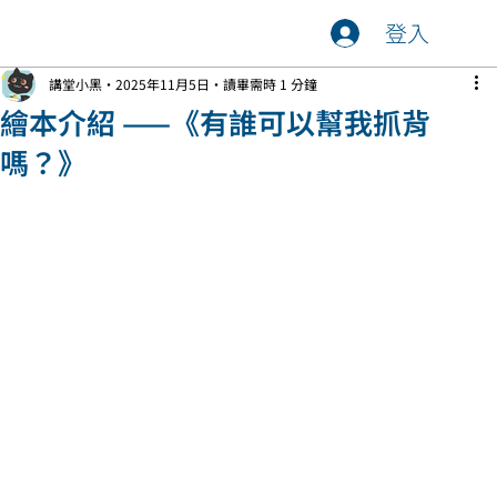
登入
講堂小黑
2025年11月5日
讀畢需時 1 分鐘
繪本介紹 ——《有誰可以幫我抓背
嗎？》