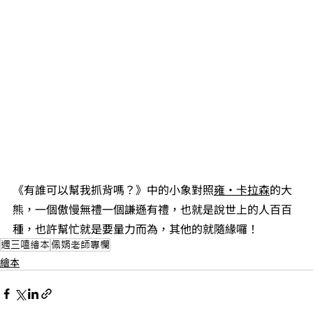
《有誰可以幫我抓背嗎？》中的小象對照
雍·卡拉森
的大
熊，一個傲慢無禮一個謙遜有禮，也就是說世上的人百百
種，也許幫忙就是要量力而為，其他的就隨緣囉！
週三嗑繪本
佩娟老師專欄
繪本